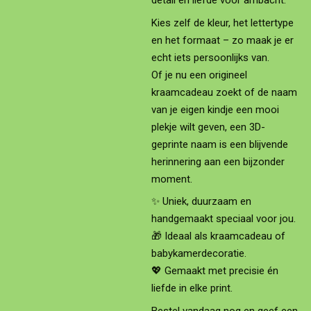
detail en liefde voor ambacht.
Kies zelf de kleur, het lettertype
en het formaat – zo maak je er
echt iets persoonlijks van.
Of je nu een origineel
kraamcadeau zoekt of de naam
van je eigen kindje een mooi
plekje wilt geven, een 3D-
geprinte naam is een blijvende
herinnering aan een bijzonder
moment.
✨ Uniek, duurzaam en
handgemaakt speciaal voor jou.
🎁 Ideaal als kraamcadeau of
babykamerdecoratie.
💖 Gemaakt met precisie én
liefde in elke print.
Bestel vandaag nog en geef een