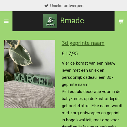
Unieke ontwerpen
Ga
direct
Bmade
naar
de
hoofdinhoud
3d geprinte naam
€ 17,95
Vier de komst van een nieuw
leven met een uniek en
persoonlijk cadeau: een 3D-
geprinte naam!
Perfect als decoratie voor in de
babykamer, op de kast of bij de
geboortefoto’s. Elke naam wordt
met zorg ontworpen en geprint
in hoge kwaliteit, met oog voor