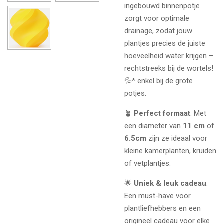
ingebouwd binnenpotje
zorgt voor optimale
drainage, zodat jouw
plantjes precies de juiste
hoeveelheid water krijgen –
rechtstreeks bij de wortels!
💦* enkel bij de grote
potjes.
🪴
Perfect formaat
: Met
een diameter van
11 cm
of
6.5cm
zijn ze ideaal voor
kleine kamerplanten, kruiden
of vetplantjes.
🌟
Uniek & leuk cadeau
:
Een must-have voor
plantliefhebbers en een
origineel cadeau voor elke