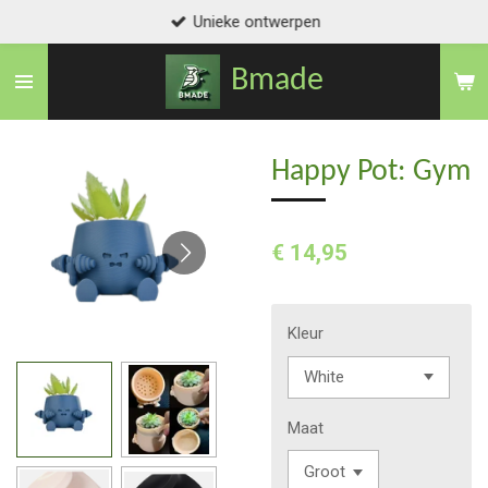
Unieke ontwerpen
Ga
direct
Bmade
naar
de
hoofdinhoud
Happy Pot: Gym
€ 14,95
Kleur
Maat