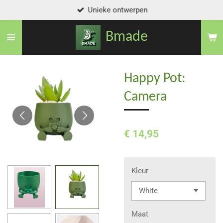
Unieke ontwerpen
Ga
direct
Bmade
naar
de
hoofdinhoud
Happy Pot:
Camera
€ 14,95
Kleur
Maat