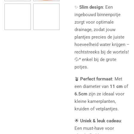
✨
Slim design
: Een
ingebouwd binnenpotje
zorgt voor optimale
drainage, zodat jouw
plantjes precies de juiste
hoeveelheid water krijgen –
rechtstreeks bij de wortels!
💦* enkel bij de grote
potjes.
🪴
Perfect formaat
: Met
een diameter van
11 cm
of
6.5cm
zijn ze ideaal voor
kleine kamerplanten,
kruiden of vetplantjes.
🌟
Uniek & leuk cadeau
:
Een must-have voor