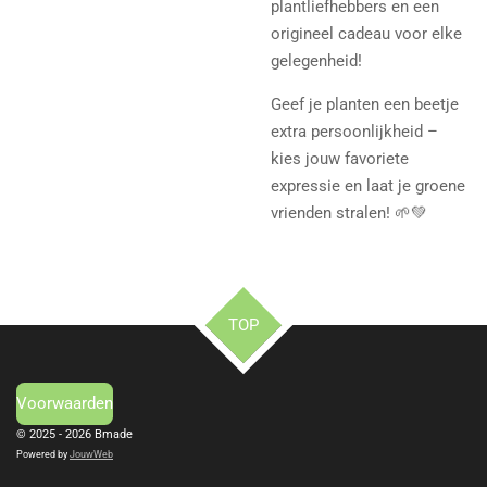
plantliefhebbers en een
origineel cadeau voor elke
gelegenheid!
Geef je planten een beetje
extra persoonlijkheid –
kies jouw favoriete
expressie en laat je groene
vrienden stralen! 🌱💚
TOP
Voorwaarden
© 2025 - 2026 Bmade
Powered by
JouwWeb