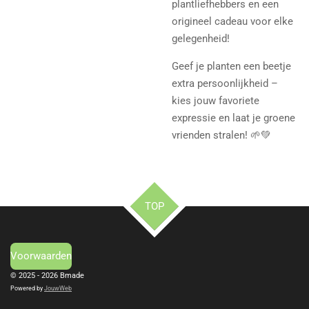
plantliefhebbers en een
origineel cadeau voor elke
gelegenheid!
Geef je planten een beetje
extra persoonlijkheid –
kies jouw favoriete
expressie en laat je groene
vrienden stralen! 🌱💚
TOP
Voorwaarden
© 2025 - 2026 Bmade
Powered by
JouwWeb