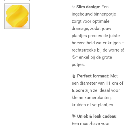
✨
Slim design
: Een
ingebouwd binnenpotje
zorgt voor optimale
drainage, zodat jouw
plantjes precies de juiste
hoeveelheid water krijgen –
rechtstreeks bij de wortels!
💦* enkel bij de grote
potjes.
🪴
Perfect formaat
: Met
een diameter van
11 cm
of
6.5cm
zijn ze ideaal voor
kleine kamerplanten,
kruiden of vetplantjes.
🌟
Uniek & leuk cadeau
:
Een must-have voor