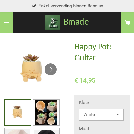
Enkel verzending binnen Benelux
Ga
direct
Bmade
naar
de
hoofdinhoud
Happy Pot:
Guitar
€ 14,95
Kleur
Maat