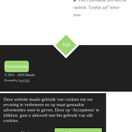
✔️ Een charmante pot met de
opdruk
"Liefste juf" kleur
roze
TOP
Voorwaarden
© 2025 - 2026 Bmade
Powered by
JouwWeb
Deze website maakt gebruik van cookies om uw
ervaring te verbeteren en op maat gemaakte
advertenties weer te geven. Door op ‘Accepteren’ te
klikken, gaat u akkoord met het gebruik van alle
cookies.