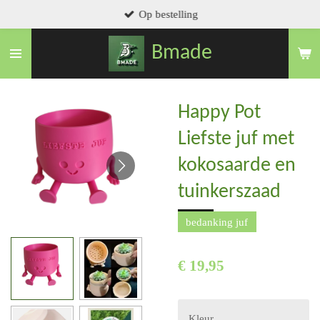
Op bestelling
Ga
direct
Bmade
naar
de
hoofdinhoud
Happy Pot
Liefste juf met
kokosaarde en
tuinkerszaad
bedanking juf
€ 19,95
Kleur