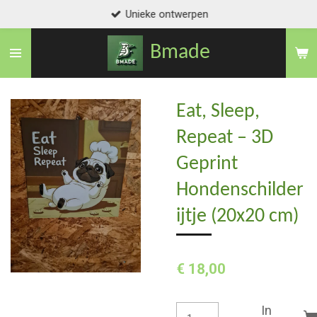
Unieke ontwerpen
Ga
direct
Bmade
naar
de
hoofdinhoud
Eat, Sleep,
Repeat – 3D
Geprint
Hondenschilder
ijtje (20x20 cm)
€ 18,00
In