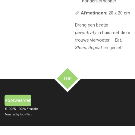
hondenliefhebber
📏
Afmetingen:
20 x 20 cm
Breng een beetje
pawsitivity
in huis met deze
trouwe viervoeter –
Eat,
Sleep, Repeat
en geniet!
TOP
Voorwaarden
© 2025 - 2026 Bmade
Powered by
JouwWeb