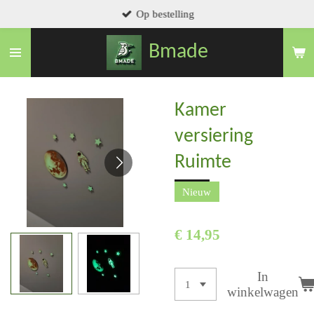
Op bestelling
Ga
direct
Bmade
naar
de
hoofdinhoud
Kamer
versiering
Ruimte
Nieuw
€ 14,95
In
winkelwagen