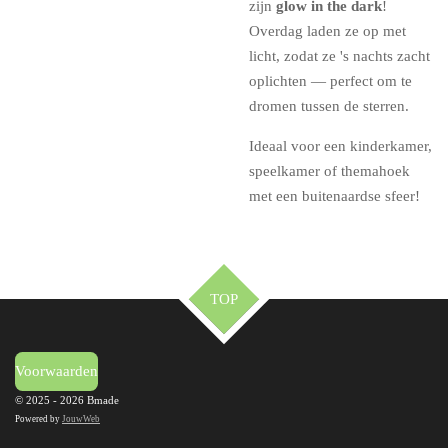
zijn
glow in the dark
!
Overdag laden ze op met
licht, zodat ze 's nachts zacht
oplichten — perfect om te
dromen tussen de sterren.
Ideaal voor een kinderkamer,
speelkamer of themahoek
met een buitenaardse sfeer!
TOP
Voorwaarden
© 2025 - 2026 Bmade
Powered by
JouwWeb